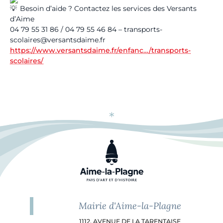
Besoin d’aide ? Contactez les services des Versants
d’Aime
04 79 55 31 86 / 04 79 55 46 84 – transports-
scolaires@versantsdaime.fr
https://www.versantsdaime.fr/enfanc…/transports-
QUE
PÉRISCOLAIRES
scolaires/
ME
Mairie d'Aime-la-Plagne
Adresse
du
1112, AVENUE DE LA TARENTAISE
siège :